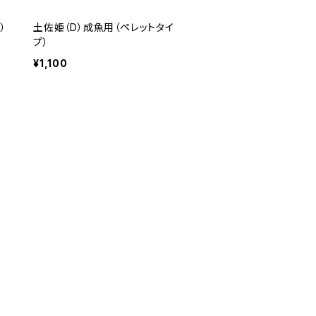
）
土佐姫（D）成魚用（ペレットタイ
プ）
¥1,100