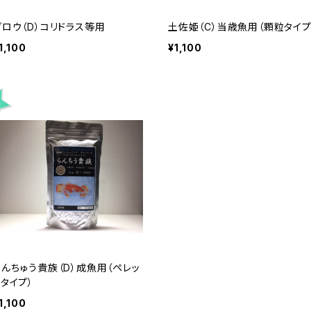
グロウ（D）コリドラス等用
土佐姫（C）当歳魚用（顆粒タイプ
1,100
¥1,100
らんちゅう貴族（D）成魚用（ペレッ
トタイプ）
1,100