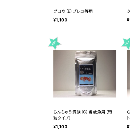
グロウ（E）プレコ等用
¥1,100
¥
らんちゅう貴族（C）当歳魚用（顆
粒タイプ）
¥1,100
¥