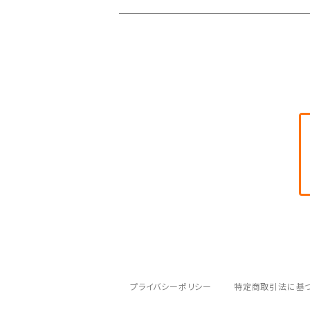
海水魚用
どじょう養殖研究所
金魚用
アクア工房
バイオラボトット
ベルテックジャパン
マメデザイン
ＡＴ＆Ｍ
プライバシーポリシー
特定商取引法に基