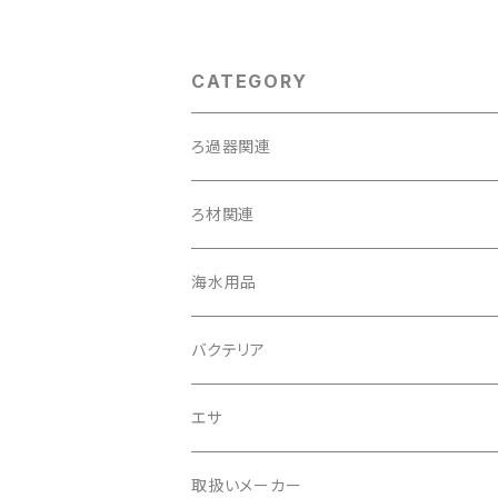
CATEGORY
ろ過器関連
外掛け式／ハングオンタイプ
ろ材関連
投げ込み式
トットパーフェクトフィルター専用ろ材
海水用品
オーバーフロー式
生物ろ材
プロテインスキマー
バクテリア
淡水魚用
エサ
海水魚用
淡水魚用
取扱いメーカー