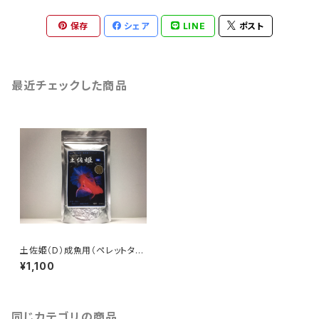
保存
シェア
LINE
ポスト
最近チェックした商品
土佐姫（D）成魚用（ペレットタイ
プ）
¥1,100
同じカテゴリの商品