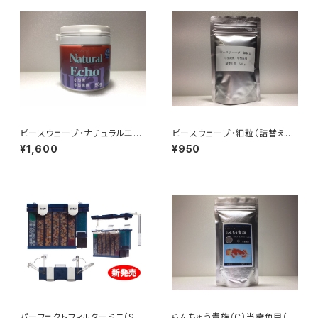
ピースウェーブ・ナチュラルエコ
ピースウェーブ・細粒（詰替え
ー
用）
¥1,600
¥950
パーフェクトフィルターミニ（S
らんちゅう貴族（C）当歳魚用（顆