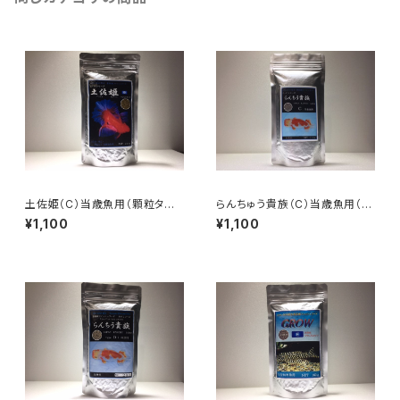
土佐姫（C）当歳魚用（顆粒タイ
らんちゅう貴族（C）当歳魚用（顆
プ）
粒タイプ）
¥1,100
¥1,100