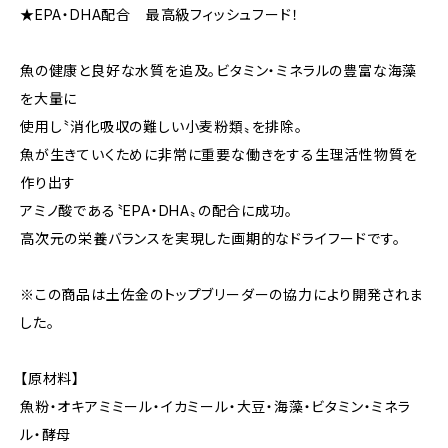
★EPA・DHA配合 最高級フィッシュフード！
魚の健康と良好な水質を追及。ビタミン・ミネラルの豊富な海藻
を大量に
使用し〝消化吸収の難しい小麦粉類〟を排除。
魚が生きていくために非常に重要な働きをする生理活性物質を
作り出す
アミノ酸である〝EPA・DHA〟の配合に成功。
高次元の栄養バランスを実現した画期的なドライフードです。
※この商品は土佐金のトップブリーダーの協力により開発されま
した。
【原材料】
魚粉・オキアミミール・イカミール・大豆・海藻・ビタミン・ミネラ
ル・酵母