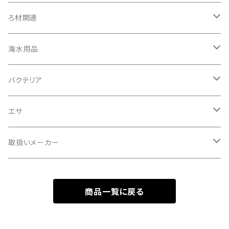
外掛け式／ハングオンタイプ
ろ材関連
投げ込み式
トットパーフェクトフィルター専用ろ材
海水用品
オーバーフロー式
生物ろ材
プロテインスキマー
バクテリア
淡水魚用
エサ
海水魚用
淡水魚用
取扱いメーカー
海水魚用
どじょう養殖研究所
商品一覧に戻る
金魚用
アクア工房