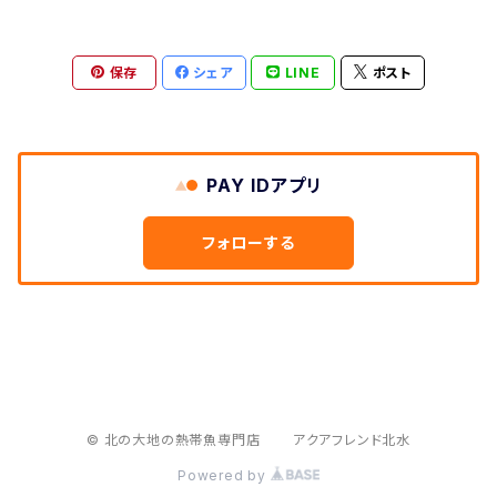
海水魚用
どじょう養殖研究所
保存
シェア
LINE
ポスト
金魚用
アクア工房
バイオラボトット
PAY IDアプリ
ベルテックジャパン
フォローする
マメデザイン
ＡＴ＆Ｍ
© 北の大地の熱帯魚専門店 アクアフレンド北水
Powered by