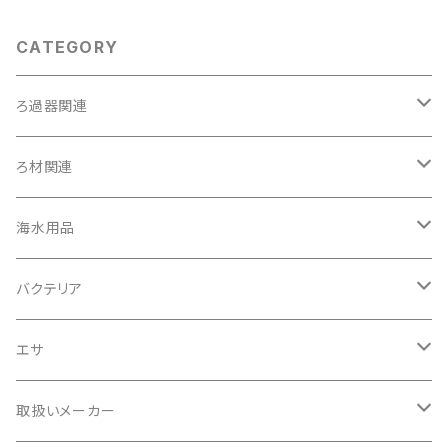
CATEGORY
ろ過器関連
外掛け式／ハングオンタイプ
ろ材関連
投げ込み式
トットパーフェクトフィルター専用ろ材
海水用品
オーバーフロー式
生物ろ材
プロテインスキマー
バクテリア
淡水魚用
エサ
海水魚用
淡水魚用
取扱いメーカー