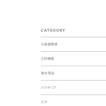
CATEGORY
ろ過器関連
外掛け式／ハングオンタイプ
ろ材関連
投げ込み式
トットパーフェクトフィルター専用ろ材
海水用品
オーバーフロー式
生物ろ材
プロテインスキマー
バクテリア
淡水魚用
エサ