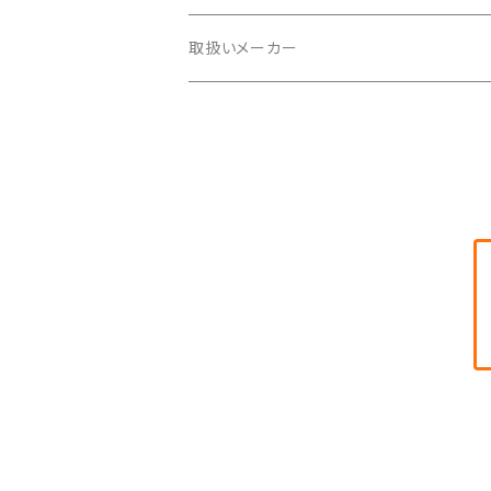
海水魚用
淡水魚用
取扱いメーカー
海水魚用
どじょう養殖研究所
金魚用
アクア工房
バイオラボトット
ベルテックジャパン
マメデザイン
ＡＴ＆Ｍ